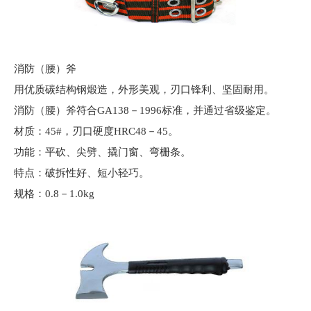
消防（腰）斧
用优质碳结构钢煅造，外形美观，刃口锋利、坚固耐用。
消防（腰）斧符合GA138－1996标准，并通过省级鉴定。
材质：45#，刃口硬度HRC48－45。
功能：平砍、尖劈、撬门窗、弯栅条。
特点：破拆性好、短小轻巧。
规格：0.8－1.0kg