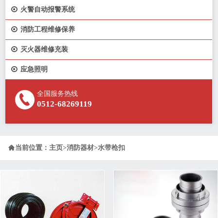

火警自动报警系统

消防工程维修保养

灭火器维修充装

应急照明
全国服务热线
0512-68269119

当前位置：
主页
>
消防器材
>
水带枪扣